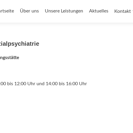
m
alt
rtseite
Über uns
Unsere Leistungen
Aktuelles
Kontakt
ringen
ialpsychiatrie
ngsstätte
:00 bis 12:00 Uhr und 14:00 bis 16:00 Uhr