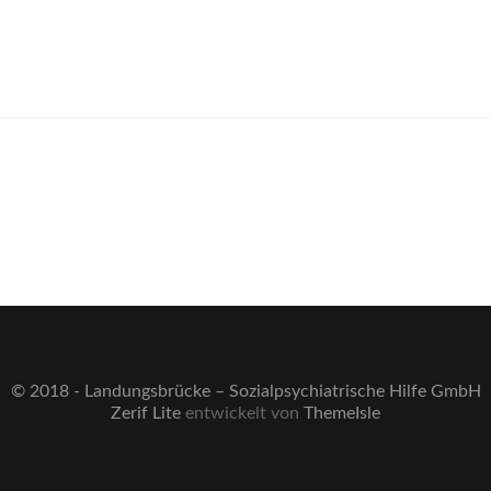
© 2018 - Landungsbrücke – Sozialpsychiatrische Hilfe GmbH
Zerif Lite
entwickelt von
ThemeIsle