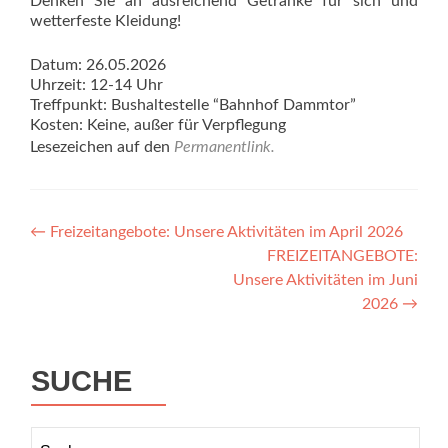
Denken Sie an ausreichend Getränke für sich und
wetterfeste Kleidung!
Datum: 26.05.2026
Uhrzeit: 12-14 Uhr
Treffpunkt: Bushaltestelle “Bahnhof Dammtor”
Kosten: Keine, außer für Verpflegung
Lesezeichen auf den
Permanentlink
.
Beitragsnavigation
←
Freizeitangebote: Unsere Aktivitäten im April 2026
FREIZEITANGEBOTE:
Unsere Aktivitäten im Juni
2026
→
SUCHE
Suchen